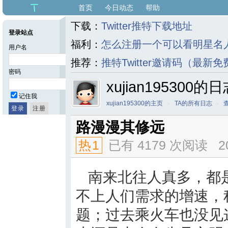
首页
今日动态
帮助
下载：
Twitter推特下载地址
登录站点
福利：
怎么注册一个可以看明星名人福
用户名
推荐：
推特Twitter邀请码（最新免
密码
xujian195300的
记住我
xujian195300的主页
»
TA的所有日志
»
路漫漫其修远
热
1
已有 4179 次阅读
2
南来北往人真多，都
不上人们需求的增速，
题；过去乘火车也没见