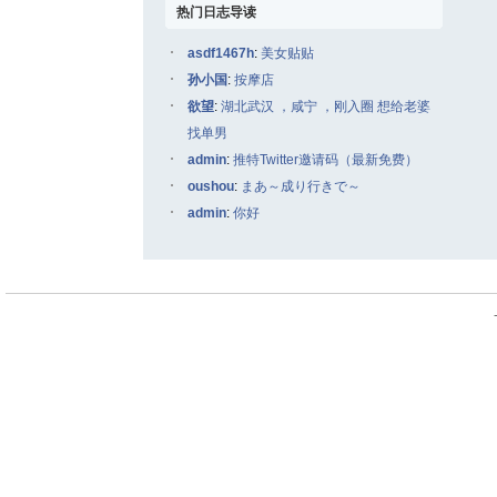
热门日志导读
asdf1467h
:
美女贴贴
孙小国
:
按摩店
欲望
:
湖北武汉 ，咸宁 ，刚入圈 想给老婆
找单男
admin
:
推特Twitter邀请码（最新免费）
oushou
:
まあ～成り行きで～
admin
:
你好